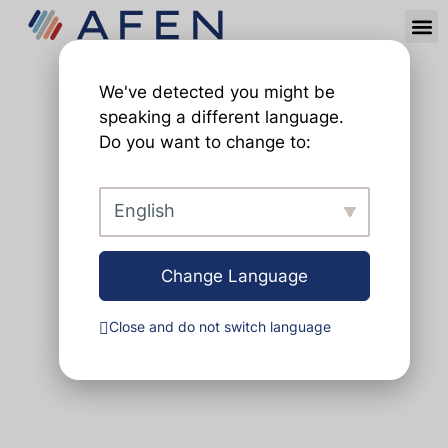
Notr
Nou
S’inscrire aux Renc
FR
We've detected you might be
speaking a different language.
Do you want to change to:
English
Change Language
Close and do not switch language