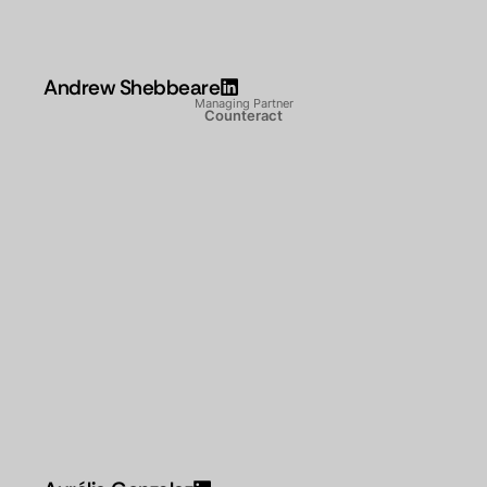
Andrew Shebbeare
Managing Partner
Counteract