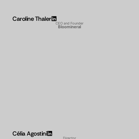
Caroline Thaler
CEO and Founder
Bloomineral
Célia Agostini
Director