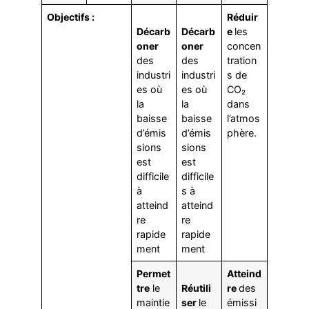
Objectifs :
Réduir
Décarb
Décarb
e
les
oner
oner
concen
des
des
tration
industri
industri
s de
es où
es où
CO₂
la
la
dans
baisse
baisse
l’atmos
d’émis
d’émis
phère.
sions
sions
est
est
difficile
difficile
à
s à
atteind
atteind
re
re
rapide
rapide
ment
ment
Permet
Atteind
tre
le
Réutili
re
des
maintie
ser
le
émissi