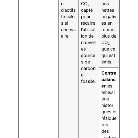
n
CO₂
ons
d’actifs
capté
nettes
fossile
pour
négativ
s si
réduire
es en
nécess
l’utilisat
retirant
aire
ion de
plus de
nouvell
CO₂
es
que ce
source
qui est
s de
émis.
carbon
Contre
e
balanc
fossile.
er
les
émissi
ons
histori
ques et
résidue
lles
des
secteur