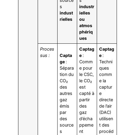
source
s
s
industr
indust
ielles
rielles
ou
atmos
phériq
ues
Proces
Captag
Captag
sus :
Capta
e
:
e
:
ge
:
Comm
Techni
Sépara
e pour
ques
tion du
le CSC,
comm
CO₂
le CO₂
e la
des
est
captur
autres
capté à
e
gaz
partir
directe
émis
des
de l’air
par
gaz
(DAC)
des
d’écha
utilisen
source
ppeme
t des
s
nt
procéd