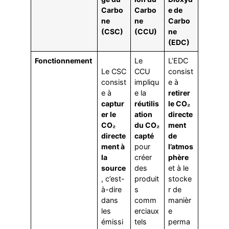
Carbo
Carbo
e de
ne
ne
Carbo
(CSC)
(CCU)
ne
(EDC)
Fonctionnement
Le
L’EDC
Le CSC
CCU
consist
consist
impliqu
e à
e à
e la
retirer
captur
réutilis
le CO₂
er le
ation
directe
CO₂
du CO₂
ment
directe
capté
de
ment à
pour
l’atmos
la
créer
phère
source
des
et à le
, c’est-
produit
stocke
à-dire
s
r de
dans
comm
manièr
les
erciaux
e
émissi
tels
perma