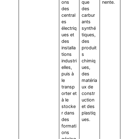
ons
que
nente.
des
des
central
carbur
es
ants
électriq
synthé
ues et
tiques,
des
des
installa
produit
tions
s
industri
chimiq
elles,
ues,
puis à
des
le
matéria
transp
ux de
orter et
constr
à le
uction
stocke
et des
r dans
plastiq
des
ues.
formati
ons
géolog