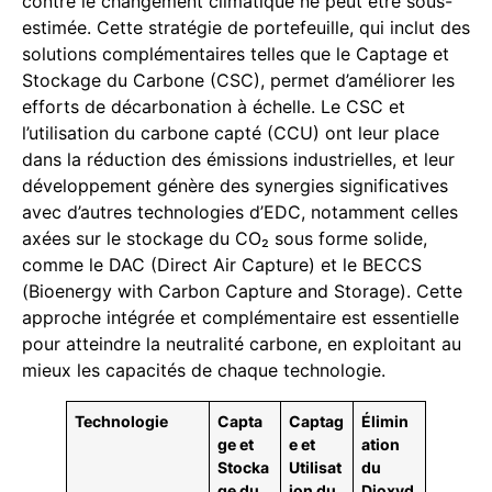
contre le changement climatique ne peut être sous-
estimée. Cette stratégie de portefeuille, qui inclut des
solutions complémentaires telles que le Captage et
Stockage du Carbone (CSC), permet d’améliorer les
efforts de décarbonation à échelle. Le CSC et
l’utilisation du carbone capté (CCU) ont leur place
dans la réduction des émissions industrielles, et leur
développement génère des synergies significatives
avec d’autres technologies d’EDC, notamment celles
axées sur le stockage du CO₂ sous forme solide,
comme le DAC (Direct Air Capture) et le BECCS
(Bioenergy with Carbon Capture and Storage). Cette
approche intégrée et complémentaire est essentielle
pour atteindre la neutralité carbone, en exploitant au
mieux les capacités de chaque technologie.
Technologie
Capta
Captag
Élimin
ge et
e et
ation
Stocka
Utilisat
du
ge du
ion du
Dioxyd