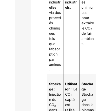
industri
industri
és
elles
els.
chimiq
via des
ues
procéd
pour
és
extraire
chimiq
le CO₂
ues
de l’air
tels
ambian
que
t.
l’absor
ption
par
amines
.
Stocka
Utilisat
Stocka
ge
:
ion
: Le
ge
:
Injectio
CO₂
Stocka
n du
capté
ge
CO₂
est
dans la
dans
utilisé
biomas