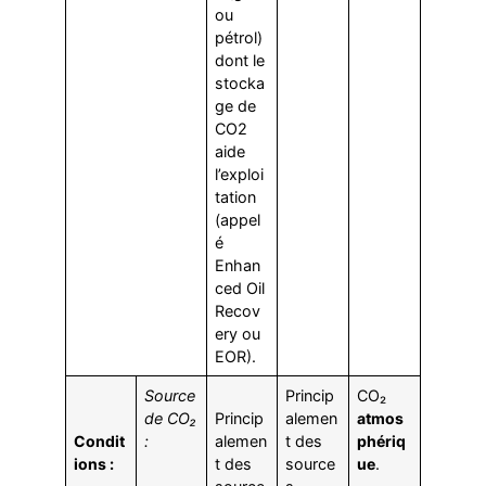
ou
pétrol)
dont le
stocka
ge de
CO2
aide
l’exploi
tation
(appel
é
Enhan
ced Oil
Recov
ery ou
EOR).
Source
Princip
CO₂
de CO₂
Princip
alemen
atmos
Condit
:
alemen
t des
phériq
ions :
t des
source
ue
.