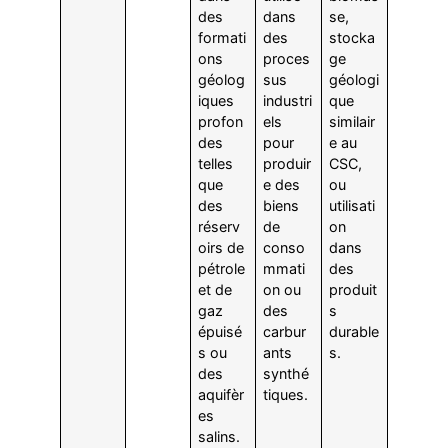
des
dans
se,
formati
des
stocka
ons
proces
ge
géolog
sus
géologi
iques
industri
que
profon
els
similair
des
pour
e au
telles
produir
CSC,
que
e des
ou
des
biens
utilisati
réserv
de
on
oirs de
conso
dans
pétrole
mmati
des
et de
on ou
produit
gaz
des
s
épuisé
carbur
durable
s ou
ants
s.
des
synthé
aquifèr
tiques.
es
salins.