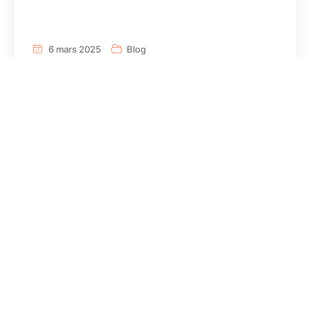
6 mars 2025
Blog
Rapport BCG & AFEN: Elimination du
dioxyde de carbone : atteindre le
plein potentiel français
Lire le rapportRead the report L’élimination du
dioxyde de carbone (CDR) fait partie intégrante de
l’atténuation du réchauffement climatique
L’élimination
Lire la suite